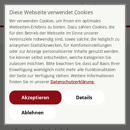
DE
Diese Webseite verwendet Cookies
Baden-Württemberg
MENÜ
Wir verwenden Cookies, um Ihnen ein optimales
Webseiten-Erlebnis zu bieten. Dazu zählen Cookies, die
für den Betrieb der Webseite im Sinne unserer
Start
Über pro familia
Landesverbände
Baden-Württemberg
Förderverein pro familia Baden-Württemberg
Vereinsziele notwendig sind, sowie solche, die lediglich zu
anonymen Statistikzwecken, für Komforteinstellungen
oder zur Anzeige personalisierter Inhalte genutzt werden.
Förderverein pro familia
Sie können selbst entscheiden, welche Kategorien Sie
zulassen möchten. Bitte beachten Sie, dass auf Basis Ihrer
Baden-Württemberg
Einwilligung womöglich nicht mehr alle Funktionalitäten
der Seite zur Verfügung stehen. Weitere Informationen
finden Sie in unserer
Datenschutzerklärung.
Unterstützen Sie uns!
Akzeptieren
Details
Sie können unsere Arbeit unterstützen und helfen,
Projekte, Bildungs- und Beratungsangebote
Ablehnen
umzusetzen: