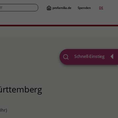
profamilia.de
Spenden
DE
Suche
Schnell-Einstieg
s
ürttemberg
Uhr)