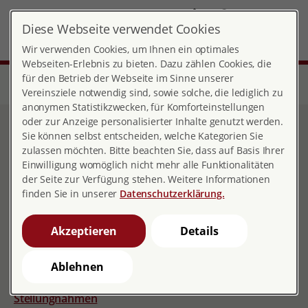
DE
Diese Webseite verwendet Cookies
Baden-Württemberg
MENÜ
Wir verwenden Cookies, um Ihnen ein optimales
Webseiten-Erlebnis zu bieten. Dazu zählen Cookies, die
für den Betrieb der Webseite im Sinne unserer
Start
Über pro familia
Landesverbände
Baden-Württemberg
Öffentlichkeitsarbeit
Vereinsziele notwendig sind, sowie solche, die lediglich zu
anonymen Statistikzwecken, für Komforteinstellungen
oder zur Anzeige personalisierter Inhalte genutzt werden.
Öffentlichkeitsarbeit
Sie können selbst entscheiden, welche Kategorien Sie
zulassen möchten. Bitte beachten Sie, dass auf Basis Ihrer
Einwilligung womöglich nicht mehr alle Funktionalitäten
der Seite zur Verfügung stehen. Weitere Informationen
finden Sie in unserer
Datenschutzerklärung.
Postkartenkampagne "Sexuelle Bildung – Mehr als
Aufklärung!"
Akzeptieren
Details
Pressemitteilungen
Ablehnen
pro familia Report
Stellungnahmen