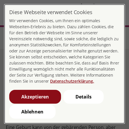
DE
Diese Webseite verwendet Cookies
Friedrichsdorf
MENÜ
Wir verwenden Cookies, um Ihnen ein optimales
Webseiten-Erlebnis zu bieten. Dazu zählen Cookies, die
für den Betrieb der Webseite im Sinne unserer
Start
Hessen
Beratungsstelle Friedrichsdorf
Belastende Erfahrungen in Schwangerschaft/Geburt
Vereinsziele notwendig sind, sowie solche, die lediglich zu
Belastende Geburtserlebnisse
anonymen Statistikzwecken, für Komforteinstellungen
oder zur Anzeige personalisierter Inhalte genutzt werden.
Sie können selbst entscheiden, welche Kategorien Sie
Belastende
zulassen möchten. Bitte beachten Sie, dass auf Basis Ihrer
Einwilligung womöglich nicht mehr alle Funktionalitäten
Geburtserlebnisse
der Seite zur Verfügung stehen. Weitere Informationen
finden Sie in unserer
Datenschutzerklärung.
Akzeptieren
Details
Ablehnen
Eine Geburt kann von der gebärenden Person, aber