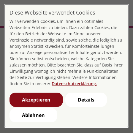
DE
Diese Webseite verwendet Cookies
Friedrichsdorf
MENÜ
Wir verwenden Cookies, um Ihnen ein optimales
Webseiten-Erlebnis zu bieten. Dazu zählen Cookies, die
für den Betrieb der Webseite im Sinne unserer
Start
Hessen
Beratungsstelle Friedrichsdorf
Unser Team
Vereinsziele notwendig sind, sowie solche, die lediglich zu
anonymen Statistikzwecken, für Komforteinstellungen
Unser Team
oder zur Anzeige personalisierter Inhalte genutzt werden.
Sie können selbst entscheiden, welche Kategorien Sie
zulassen möchten. Bitte beachten Sie, dass auf Basis Ihrer
Einwilligung womöglich nicht mehr alle Funktionalitäten
der Seite zur Verfügung stehen. Weitere Informationen
Das Team der pro familia
finden Sie in unserer
Datenschutzerklärung.
Beratungsstelle Friedrichsdorf
Akzeptieren
Details
Ablehnen