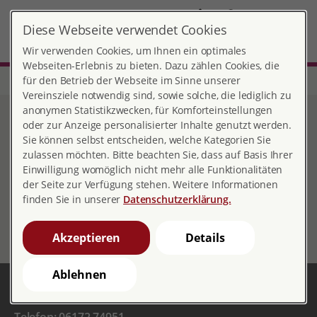
DE
Diese Webseite verwendet Cookies
Friedrichsdorf
MENÜ
Wir verwenden Cookies, um Ihnen ein optimales
Webseiten-Erlebnis zu bieten. Dazu zählen Cookies, die
für den Betrieb der Webseite im Sinne unserer
Start
Hessen
Beratungsstelle Friedrichsdorf
Stellenangebote
Vereinsziele notwendig sind, sowie solche, die lediglich zu
anonymen Statistikzwecken, für Komforteinstellungen
Stellenangebote
oder zur Anzeige personalisierter Inhalte genutzt werden.
Sie können selbst entscheiden, welche Kategorien Sie
zulassen möchten. Bitte beachten Sie, dass auf Basis Ihrer
Einwilligung womöglich nicht mehr alle Funktionalitäten
der Seite zur Verfügung stehen. Weitere Informationen
Aktuell haben wir keine offenen Stellen.
finden Sie in unserer
Datenschutzerklärung.
Akzeptieren
Details
Ablehnen
Beratungsstelle Friedrichsdorf