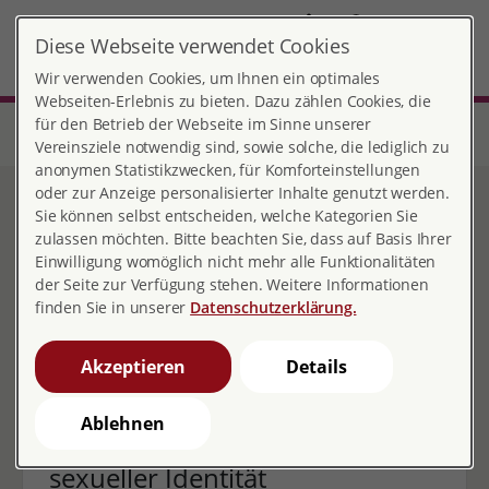
DE
Diese Webseite verwendet Cookies
Bielefeld
MENÜ
Wir verwenden Cookies, um Ihnen ein optimales
Webseiten-Erlebnis zu bieten. Dazu zählen Cookies, die
für den Betrieb der Webseite im Sinne unserer
Start
Nordrhein-Westfalen
Beratungsstelle Bielefeld
Unsere Angebote
Psychologische Beratung
Vereinsziele notwendig sind, sowie solche, die lediglich zu
anonymen Statistikzwecken, für Komforteinstellungen
oder zur Anzeige personalisierter Inhalte genutzt werden.
Psychologische Beratung
Sie können selbst entscheiden, welche Kategorien Sie
zulassen möchten. Bitte beachten Sie, dass auf Basis Ihrer
Einwilligung womöglich nicht mehr alle Funktionalitäten
der Seite zur Verfügung stehen. Weitere Informationen
finden Sie in unserer
Datenschutzerklärung.
Allgemeines
Akzeptieren
Details
Ablehnen
Beratung zu Sexualität und
sexueller Identität