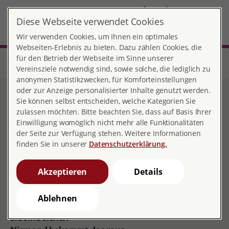
DE
Diese Webseite verwendet Cookies
Bielefeld
MENÜ
Wir verwenden Cookies, um Ihnen ein optimales
Webseiten-Erlebnis zu bieten. Dazu zählen Cookies, die
für den Betrieb der Webseite im Sinne unserer
Start
Nordrhein-Westfalen
Beratungsstelle Bielefeld
Unsere Angebote in leichter Sprache
Vertrauliche Geburt
Vereinsziele notwendig sind, sowie solche, die lediglich zu
anonymen Statistikzwecken, für Komforteinstellungen
oder zur Anzeige personalisierter Inhalte genutzt werden.
Vertrauliche Geburt
Sie können selbst entscheiden, welche Kategorien Sie
zulassen möchten. Bitte beachten Sie, dass auf Basis Ihrer
Einwilligung womöglich nicht mehr alle Funktionalitäten
der Seite zur Verfügung stehen. Weitere Informationen
finden Sie in unserer
Datenschutzerklärung.
Akzeptieren
Details
Sie sind schwanger.
Und keiner darf das wissen.
Wir helfen Ihnen.
Ablehnen
Sie sind sicher.