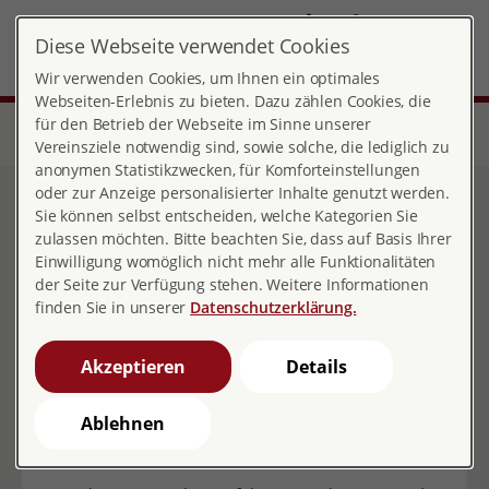
DE
Diese Webseite verwendet Cookies
Landesverband Niedersachsen
MENÜ
Wir verwenden Cookies, um Ihnen ein optimales
Webseiten-Erlebnis zu bieten. Dazu zählen Cookies, die
für den Betrieb der Webseite im Sinne unserer
Start
Über pro familia
Landesverbände
Niedersachsen
Unsere Projekte
Vereinsziele notwendig sind, sowie solche, die lediglich zu
anonymen Statistikzwecken, für Komforteinstellungen
oder zur Anzeige personalisierter Inhalte genutzt werden.
Unsere laufenden Projekte
Sie können selbst entscheiden, welche Kategorien Sie
zulassen möchten. Bitte beachten Sie, dass auf Basis Ihrer
Einwilligung womöglich nicht mehr alle Funktionalitäten
der Seite zur Verfügung stehen. Weitere Informationen
finden Sie in unserer
Datenschutzerklärung.
Akzeptieren
Details
Projekt Mein*Raum: gemeinsam
wohnen – sexuell selbst-
Ablehnen
bestimmt leben