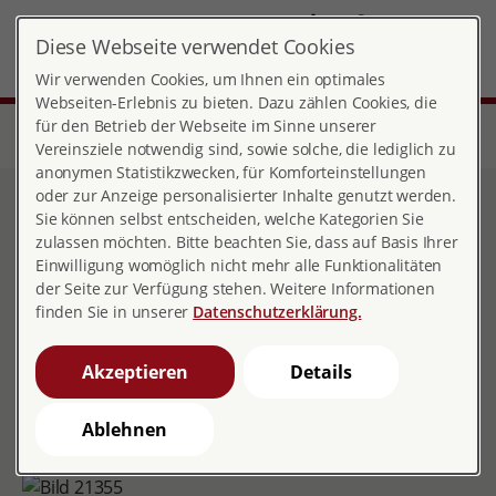
DE
Diese Webseite verwendet Cookies
Landesverband Niedersachsen
MENÜ
Wir verwenden Cookies, um Ihnen ein optimales
Webseiten-Erlebnis zu bieten. Dazu zählen Cookies, die
für den Betrieb der Webseite im Sinne unserer
Start
Über pro familia
Landesverbände
Niedersachsen
Unsere Projekte
Vereinsziele notwendig sind, sowie solche, die lediglich zu
anonymen Statistikzwecken, für Komforteinstellungen
oder zur Anzeige personalisierter Inhalte genutzt werden.
Gesundheitsförderung für
Sie können selbst entscheiden, welche Kategorien Sie
zulassen möchten. Bitte beachten Sie, dass auf Basis Ihrer
Bewohner*innen
Einwilligung womöglich nicht mehr alle Funktionalitäten
der Seite zur Verfügung stehen. Weitere Informationen
stationärer
finden Sie in unserer
Datenschutzerklärung.
Pflegeeinrichtungen
Akzeptieren
Details
Ablehnen
Handlungsleitfaden erschienen