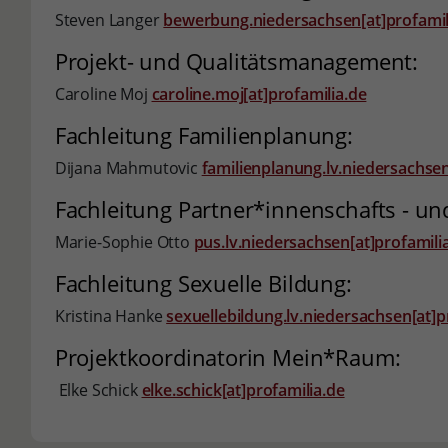
Steven Langer
bewerbung.niedersachsen[at]profamil
Projekt- und Qualitätsmanagement:
Caroline Moj
caroline.moj[at]profamilia.de
Fachleitung Familienplanung:
Dijana Mahmutovic
familienplanung.lv.niedersachsen
Fachleitung Partner*innenschafts - un
Marie-Sophie Otto
pus.lv.niedersachsen[at]profamili
Fachleitung Sexuelle Bildung:
Kristina Hanke
sexuellebildung.lv.niedersachsen[at]p
Projektkoordinatorin Mein*Raum:
Elke Schick
elke.schick[at]profamilia.de