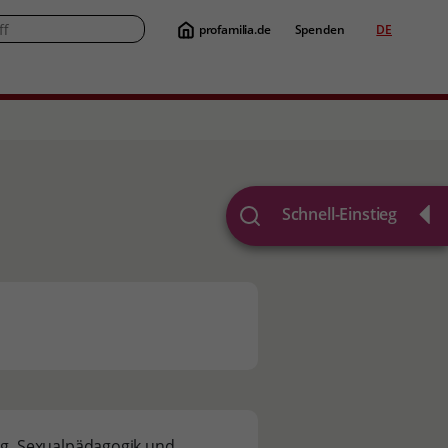
profamilia.de
Spenden
DE
Suche
Schnell-Einstieg
ung, Sexualpädagogik und