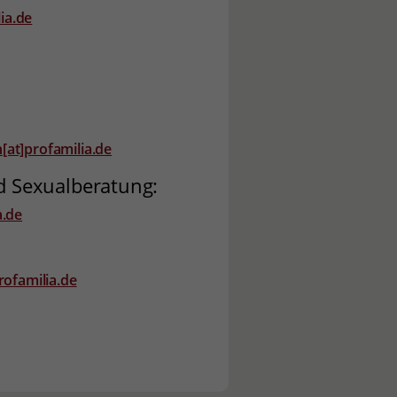
ia.de
[at]profamilia.de
d Sexualberatung:
a.de
rofamilia.de