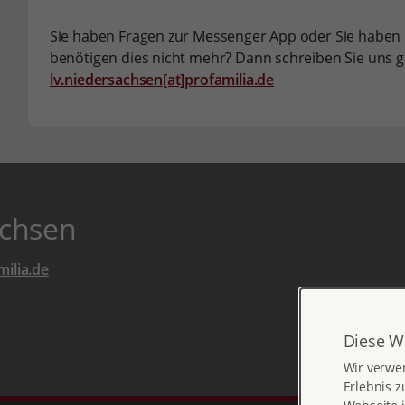
Sie haben Fragen zur Messenger App oder Sie haben 
benötigen dies nicht mehr? Dann schreiben Sie uns 
lv.niedersachsen[at]profamilia.de
chsen
ilia.de
Diese W
Wir verwe
Erlebnis z