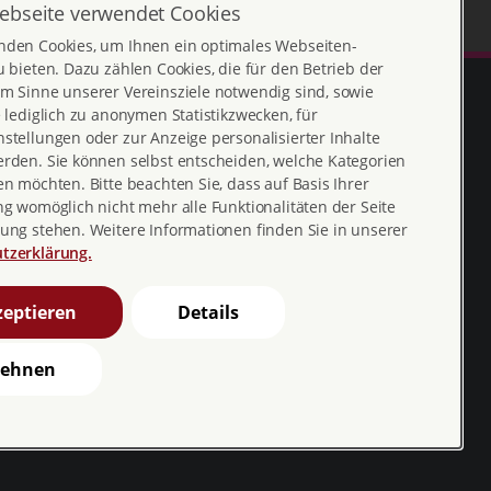
ebseite verwendet Cookies
nden Cookies, um Ihnen ein optimales Webseiten-
u bieten. Dazu zählen Cookies, die für den Betrieb der
m Sinne unserer Vereinsziele notwendig sind, sowie
e lediglich zu anonymen Statistikzwecken, für
stellungen oder zur Anzeige personalisierter Inhalte
erden. Sie können selbst entscheiden, welche Kategorien
en möchten. Bitte beachten Sie, dass auf Basis Ihrer
ng womöglich nicht mehr alle Funktionalitäten der Seite
ung stehen. Weitere Informationen finden Sie in unserer
tzerklärung.
Erklärung zur
profamilia_bv
Barrierefreiheit
youtube
eptieren
Details
Barriere melden
profamilia.bv
lehnen
pro familia pia