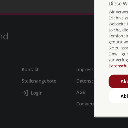
Diese W
Wir verwe
Erlebnis z
Webseite i
solche, di
nd
Komfortein
genutzt w
Sie zulass
Einwilligu
zur Verfüg
Datenschu
Kontakt
Impressum
Stellenangebote
Datenschutz
Akz
AGB
Ab
Cookieeinstellungen