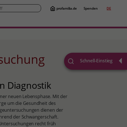
profamilia.de
Spenden
DE
Suche
rsuchung
Schnell-Einstieg
n Diagnostik
einer neuen Lebensphase. Mit der
orge um die Gesundheit des
rgeuntersuchungen dienen der
ährend der Schwangerschaft.
Untersuchungen recht früh