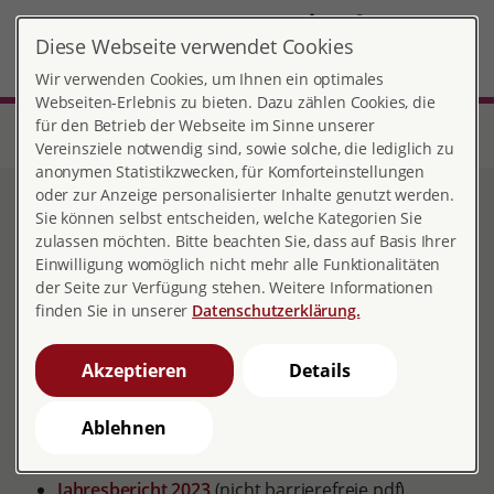
DE
Diese Webseite verwendet Cookies
Bochum
MENÜ
Wir verwenden Cookies, um Ihnen ein optimales
Webseiten-Erlebnis zu bieten. Dazu zählen Cookies, die
für den Betrieb der Webseite im Sinne unserer
Start
Nordrhein-Westfalen
Beratungsstelle Bochum
Veröffentlichungen
Vereinsziele notwendig sind, sowie solche, die lediglich zu
anonymen Statistikzwecken, für Komforteinstellungen
oder zur Anzeige personalisierter Inhalte genutzt werden.
Veröffentlichungen
Sie können selbst entscheiden, welche Kategorien Sie
zulassen möchten. Bitte beachten Sie, dass auf Basis Ihrer
Einwilligung womöglich nicht mehr alle Funktionalitäten
der Seite zur Verfügung stehen. Weitere Informationen
finden Sie in unserer
Datenschutzerklärung.
pro familia Bochum Jahresberichte
Jahresbericht 2025 in einfacher Sprache (bitte per
Akzeptieren
Details
E-Mail anfragen)
Jahresbericht 2025
(nicht barrierefreie pdf)
Ablehnen
Jahresbericht 2024 / Kürzungen im
Landeshaushalt
(nicht barrierefreie pdf)
Jahresbericht 2023
(nicht barrierefreie pdf)