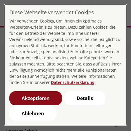
DE
Diese Webseite verwendet Cookies
Heidelberg
MENÜ
Wir verwenden Cookies, um Ihnen ein optimales
Webseiten-Erlebnis zu bieten. Dazu zählen Cookies, die
für den Betrieb der Webseite im Sinne unserer
Start
Baden-Württemberg
Beratungsstelle Heidelberg
Mitgliedschaft & Spenden
Spenden
Vereinsziele notwendig sind, sowie solche, die lediglich zu
anonymen Statistikzwecken, für Komforteinstellungen
oder zur Anzeige personalisierter Inhalte genutzt werden.
Spenden an profamilia
Sie können selbst entscheiden, welche Kategorien Sie
zulassen möchten. Bitte beachten Sie, dass auf Basis Ihrer
Heidelberg e.V.
Einwilligung womöglich nicht mehr alle Funktionalitäten
der Seite zur Verfügung stehen. Weitere Informationen
finden Sie in unserer
Datenschutzerklärung.
Trotz Zuschüssen von Land, Kommune und Kreis ist
Akzeptieren
Details
pro familia Heidelberg auf Spenden und andere
Einnahmen angewiesen. Viele Projekte und
Ablehnen
Ausführungen unserer Arbeit sind so erst möglich.
Daher freuen wir uns über Ihren finanziellen Beitrag zu