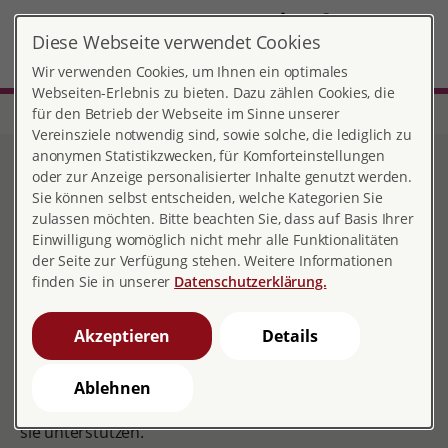
DE
Diese Webseite verwendet Cookies
Friedrichsdorf
MENÜ
Wir verwenden Cookies, um Ihnen ein optimales
Webseiten-Erlebnis zu bieten. Dazu zählen Cookies, die
für den Betrieb der Webseite im Sinne unserer
Start
Hessen
Beratungsstelle Friedrichsdorf
Sexualberatung
Vereinsziele notwendig sind, sowie solche, die lediglich zu
anonymen Statistikzwecken, für Komforteinstellungen
Sexualberatung
oder zur Anzeige personalisierter Inhalte genutzt werden.
Sie können selbst entscheiden, welche Kategorien Sie
zulassen möchten. Bitte beachten Sie, dass auf Basis Ihrer
Einwilligung womöglich nicht mehr alle Funktionalitäten
der Seite zur Verfügung stehen. Weitere Informationen
Sexualberatung:
finden Sie in unserer
Datenschutzerklärung.
Das sexuelle Erleben verändert sich im Laufe eines
Lebens. Mitunter spiegeln sich hier Schwierigkeiten
Akzeptieren
Details
wieder, die aus anderen Lebensbereichen stammen.
Häufig besteht zunächst die größte Hürde darin, über
Ablehnen
die eigene Sexualität zu sprechen. Hierin möchten wir
sie unterstützen.