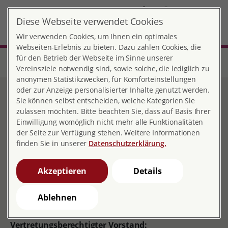
DE
Diese Webseite verwendet Cookies
Konstanz
MENÜ
Wir verwenden Cookies, um Ihnen ein optimales
Webseiten-Erlebnis zu bieten. Dazu zählen Cookies, die
für den Betrieb der Webseite im Sinne unserer
Start
Baden-Württemberg
Beratungsstelle Konstanz
Impressum
Vereinsziele notwendig sind, sowie solche, die lediglich zu
anonymen Statistikzwecken, für Komforteinstellungen
oder zur Anzeige personalisierter Inhalte genutzt werden.
Impressum
Sie können selbst entscheiden, welche Kategorien Sie
zulassen möchten. Bitte beachten Sie, dass auf Basis Ihrer
Einwilligung womöglich nicht mehr alle Funktionalitäten
der Seite zur Verfügung stehen. Weitere Informationen
finden Sie in unserer
Datenschutzerklärung.
Pro Familia Deutsche Gesellschaft für
Familienplanung, Sexualpädagogik und
Akzeptieren
Details
Sexualberatung, Ortsverband Konstanz e.V.
Reichenaustraße 5 a, 78467 Konstanz, tel. 07531-263
Ablehnen
90, email: konstanz@profamilia.de
Vertretungsberechtigter Vorstand: