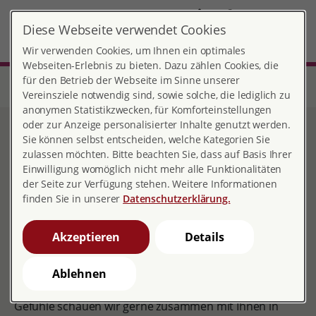
DE
Diese Webseite verwendet Cookies
Konstanz
MENÜ
Wir verwenden Cookies, um Ihnen ein optimales
Webseiten-Erlebnis zu bieten. Dazu zählen Cookies, die
für den Betrieb der Webseite im Sinne unserer
Start
Baden-Württemberg
Beratungsstelle Konstanz
Beratungsangebote
Beratung nach § 219
Vereinsziele notwendig sind, sowie solche, die lediglich zu
anonymen Statistikzwecken, für Komforteinstellungen
oder zur Anzeige personalisierter Inhalte genutzt werden.
Beratung nach § 219
Sie können selbst entscheiden, welche Kategorien Sie
zulassen möchten. Bitte beachten Sie, dass auf Basis Ihrer
Einwilligung womöglich nicht mehr alle Funktionalitäten
der Seite zur Verfügung stehen. Weitere Informationen
finden Sie in unserer
Datenschutzerklärung.
Eine Schwangerschaft gibt nicht immer Anlass zur
Freude. Oftmals gibt es viele Gründe, warum man ein
Akzeptieren
Details
Schwangerschaft nicht austragen möchte oder kann.
Falls sie einen Schwangerschaftsabbruch in Erwägung
ziehen, helfen wir Ihnen gerne bei Ihren Fragen weiter.
Ablehnen
Das Für und Wider des Abbruches, ihre Gedanken und
Gefühle schauen wir gerne zusammen mit Ihnen in