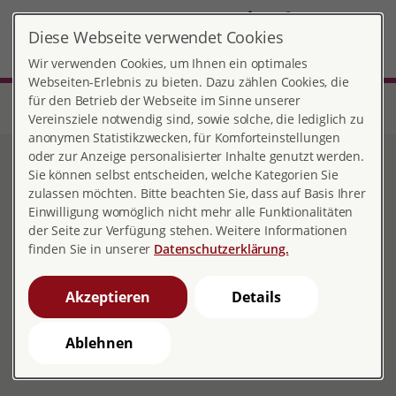
DE
Diese Webseite verwendet Cookies
Konstanz
MENÜ
Wir verwenden Cookies, um Ihnen ein optimales
Webseiten-Erlebnis zu bieten. Dazu zählen Cookies, die
für den Betrieb der Webseite im Sinne unserer
Start
Baden-Württemberg
Beratungsstelle Konstanz
Wir über uns
Räumlichkeiten
Vereinsziele notwendig sind, sowie solche, die lediglich zu
anonymen Statistikzwecken, für Komforteinstellungen
oder zur Anzeige personalisierter Inhalte genutzt werden.
Räumlichkeiten
Sie können selbst entscheiden, welche Kategorien Sie
zulassen möchten. Bitte beachten Sie, dass auf Basis Ihrer
Einwilligung womöglich nicht mehr alle Funktionalitäten
der Seite zur Verfügung stehen. Weitere Informationen
finden Sie in unserer
Datenschutzerklärung.
Akzeptieren
Details
Ablehnen