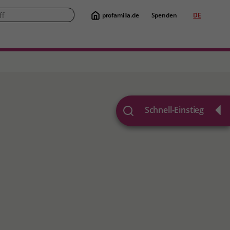
profamilia.de
Spenden
DE
Suche
Schnell-Einstieg