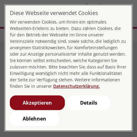
DE
Diese Webseite verwendet Cookies
Marburg
MENÜ
Wir verwenden Cookies, um Ihnen ein optimales
Webseiten-Erlebnis zu bieten. Dazu zählen Cookies, die
für den Betrieb der Webseite im Sinne unserer
Start
Hessen
Beratungsstelle Marburg
Anfahrtsplan
Vereinsziele notwendig sind, sowie solche, die lediglich zu
anonymen Statistikzwecken, für Komforteinstellungen
Anfahrtsplan
oder zur Anzeige personalisierter Inhalte genutzt werden.
Sie können selbst entscheiden, welche Kategorien Sie
zulassen möchten. Bitte beachten Sie, dass auf Basis Ihrer
Einwilligung womöglich nicht mehr alle Funktionalitäten
der Seite zur Verfügung stehen. Weitere Informationen
So finden Sie uns
finden Sie in unserer
Datenschutzerklärung.
Akzeptieren
Details
Stadtautobahn-Abfahrt: Gisselberger Straße bzw.
Marburg-Süd.
Ablehnen
Bushaltestelle: "Frankfurter Straße/Theater"