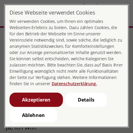
DE
Diese Webseite verwendet Cookies
Marburg
MENÜ
Wir verwenden Cookies, um Ihnen ein optimales
Webseiten-Erlebnis zu bieten. Dazu zählen Cookies, die
für den Betrieb der Webseite im Sinne unserer
Start
Hessen
Beratungsstelle Marburg
Verein | Mitgliedschaft
Vereinsziele notwendig sind, sowie solche, die lediglich zu
anonymen Statistikzwecken, für Komforteinstellungen
Verein | Mitgliedschaft
oder zur Anzeige personalisierter Inhalte genutzt werden.
Sie können selbst entscheiden, welche Kategorien Sie
zulassen möchten. Bitte beachten Sie, dass auf Basis Ihrer
Einwilligung womöglich nicht mehr alle Funktionalitäten
der Seite zur Verfügung stehen. Weitere Informationen
Ortsverein Marburg
finden Sie in unserer
Datenschutzerklärung.
Vorstand
Akzeptieren
Details
Inge Hüning, Sophie Frühwald, Renate Reddemann
Mitgliedschaft
Ablehnen
Ja, ich will!