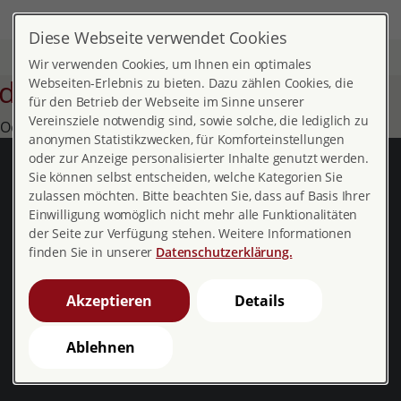
DE
MENÜ
Diese Webseite verwendet Cookies
Start
Wir verwenden Cookies, um Ihnen ein optimales
diese Seite weiterempfehlen
Webseiten-Erlebnis zu bieten. Dazu zählen Cookies, die
für den Betrieb der Webseite im Sinne unserer
Vereinsziele notwendig sind, sowie solche, die lediglich zu
Oops, an error occurred! Request: 7826ffd0c8473
anonymen Statistikzwecken, für Komforteinstellungen
oder zur Anzeige personalisierter Inhalte genutzt werden.
pro familia Bundesverband
Sie können selbst entscheiden, welche Kategorien Sie
zulassen möchten. Bitte beachten Sie, dass auf Basis Ihrer
Spendenkonto
Einwilligung womöglich nicht mehr alle Funktionalitäten
der Seite zur Verfügung stehen. Weitere Informationen
finden Sie in unserer
Datenschutzerklärung.
Mainzer Landstr. 250 - 254
60326 Frankfurt am Main
Akzeptieren
Details
Telefon: 069 26957790
Ablehnen
Fax: 069 269577930
info[at]profamilia.de