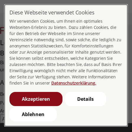
DE
MENÜ
Diese Webseite verwendet Cookies
Start
Fachinfos
Fortbildung bei pro familia
Wir verwenden Cookies, um Ihnen ein optimales
Fortbildung Login
Webseiten-Erlebnis zu bieten. Dazu zählen Cookies, die
für den Betrieb der Webseite im Sinne unserer
Vereinsziele notwendig sind, sowie solche, die lediglich zu
Login Seminarbereich
anonymen Statistikzwecken, für Komforteinstellungen
Benutzeranmeldung
oder zur Anzeige personalisierter Inhalte genutzt werden.
Sie können selbst entscheiden, welche Kategorien Sie
Bitte geben Sie Ihren Benutzernamen und Ihr Passwort ein,
zulassen möchten. Bitte beachten Sie, dass auf Basis Ihrer
um sich an der Website anzumelden.
Einwilligung womöglich nicht mehr alle Funktionalitäten
der Seite zur Verfügung stehen. Weitere Informationen
Anmelden
finden Sie in unserer
Datenschutzerklärung.
Benutzername:
Akzeptieren
Details
Passwort:
Angemeldet bleiben:
Ablehnen