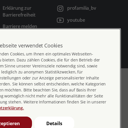
Erklärung zur
profamilia_bv
Barrierefreiheit
youtube
Barriere melden
profamilia.bv
pro familia pia
ebseite verwendet Cookies
nden Cookies, um Ihnen ein optimales Webseiten-
u bieten. Dazu zählen Cookies, die für den Betrieb der
m Sinne unserer Vereinsziele notwendig sind, sowie
e lediglich zu anonymen Statistikzwecken, für
stellungen oder zur Anzeige personalisierter Inhalte
erden. Sie können selbst entscheiden, welche Kategorien
en möchten. Bitte beachten Sie, dass auf Basis Ihrer
ng womöglich nicht mehr alle Funktionalitäten der Seite
ung stehen. Weitere Informationen finden Sie in unserer
tzerklärung.
eptieren
Details