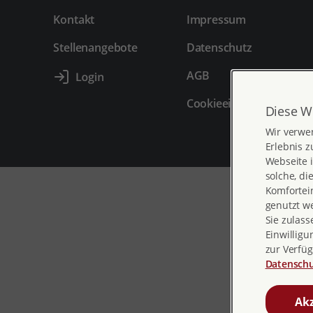
Kontakt
Impressum
Stellenangebote
Datenschutz
AGB
Cookieeinstellungen
Diese W
Wir verwe
Erlebnis z
Webseite i
solche, di
Komfortein
genutzt w
Sie zulass
Einwilligu
zur Verfüg
Datenschu
Akz