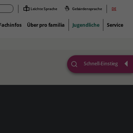
Leichte Sprache
Gebärdensprache
DE
Suche
Fachinfos
Über pro familia
Jugendliche
Service
Schnell-Einstieg