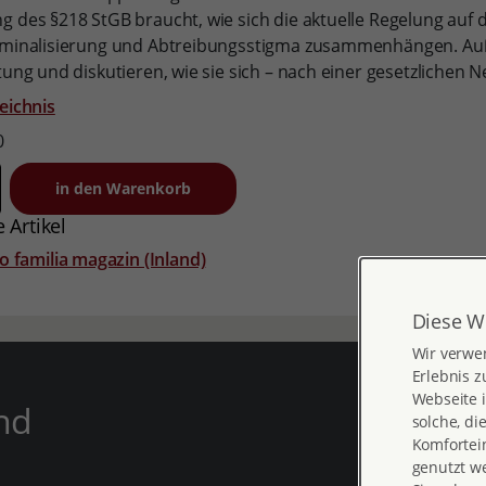
g des §218 StGB braucht, wie sich die aktuelle Regelung au
iminalisierung und Abtreibungsstigma zusammenhängen. Außer
tung und diskutieren, wie sie sich – nach einer gesetzlichen 
eichnis
0
 Artikel
o familia magazin (Inland)
Diese W
Wir verwe
Erlebnis z
Webseite i
nd
solche, di
Komfortein
genutzt w