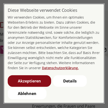
DE
MENÜ
Diese Webseite verwendet Cookies
Start
Service
Publikationen und Broschüren
Detail
Wir verwenden Cookies, um Ihnen ein optimales
Detail
Webseiten-Erlebnis zu bieten. Dazu zählen Cookies, die
für den Betrieb der Webseite im Sinne unserer
Vereinsziele notwendig sind, sowie solche, die lediglich zu
Mehr Publikationen finden Sie über den Filter-Button
anonymen Statistikzwecken, für Komforteinstellungen
links.
oder zur Anzeige personalisierter Inhalte genutzt werden.
Sie können selbst entscheiden, welche Kategorien Sie
zulassen möchten. Bitte beachten Sie, dass auf Basis Ihrer
Einwilligung womöglich nicht mehr alle Funktionalitäten
pro familia magazin 03/2019
der Seite zur Verfügung stehen. Weitere Informationen
finden Sie in unserer
Datenschutzerklärung.
Selbstbestimmung rund um die Geburt
Was verstehen wir unter
Akzeptieren
Details
„selbstbestimmter Geburt“? Ist in einer
standardisierten Geburtshilfe überhaupt
Ablehnen
noch Platz für individuelle Wünsche? In
dieser Ausgabe geht es um die
Erwartungen, die Frauen und Paare