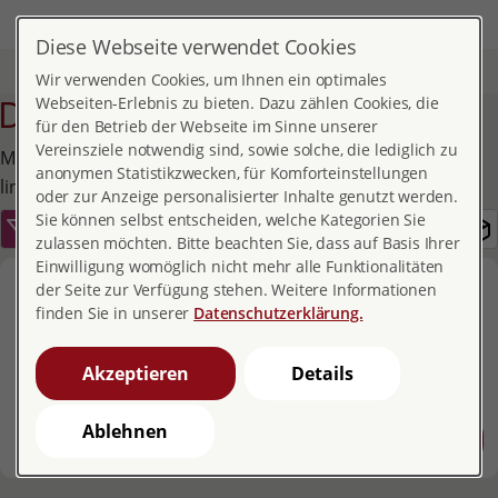
DE
MENÜ
Diese Webseite verwendet Cookies
Start
Service
Publikationen und Broschüren
Detail
Wir verwenden Cookies, um Ihnen ein optimales
Detail
Webseiten-Erlebnis zu bieten. Dazu zählen Cookies, die
für den Betrieb der Webseite im Sinne unserer
Vereinsziele notwendig sind, sowie solche, die lediglich zu
Mehr Publikationen finden Sie über den Filter-Button
anonymen Statistikzwecken, für Komforteinstellungen
links.
oder zur Anzeige personalisierter Inhalte genutzt werden.
Sie können selbst entscheiden, welche Kategorien Sie
zulassen möchten. Bitte beachten Sie, dass auf Basis Ihrer
Einwilligung womöglich nicht mehr alle Funktionalitäten
pro familia magazin 04/2010
der Seite zur Verfügung stehen. Weitere Informationen
finden Sie in unserer
Datenschutzerklärung.
Prävention
PDF-Dokument zum Download
Akzeptieren
Details
Preis: € 5,10
Ablehnen